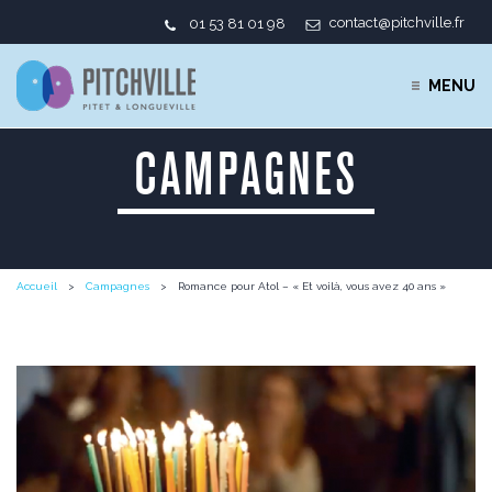
contact@pitchville.fr
01 53 81 01 98
MENU
CAMPAGNES
Accueil
Campagnes
Romance pour Atol – « Et voilà, vous avez 40 ans »