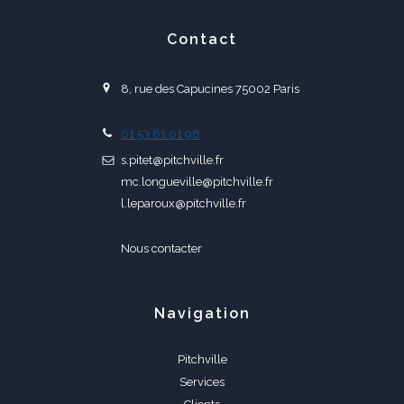
Contact
8, rue des Capucines 75002 Paris
01 53 81 01 98
s.pitet@pitchville.fr
mc.longueville@pitchville.fr
l.leparoux@pitchville.fr
Nous contacter
Navigation
Pitchville
Services