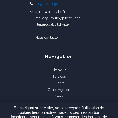
01 53 81 01 98
s.pitet@pitchville.fr
mc.longueville@pitchville.fr
l.leparoux@pitchville.fr
Nous contacter
Navigation
Pitchville
Services
Clients
Guide Agence
News
Formations
En navigant sur ce site, vous acceptez l’utilisation de
FAQ
cookies tiers ou autres traceurs destinés au bon
fonctionnement du site, à vous proposer des boutons de