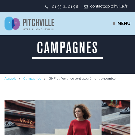
contact@pitchville.fr
01 53 81 01 98
MENU
CAMPAGNES
Accueil
Campagnes
GMF et Romance sont assurément ensemble