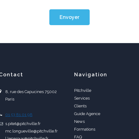
Envoyer
Contact
Navigation
Pitchville
8, rue des Capucines 75002
Services
Paris
Clients
Guide Agence
01 53 81 01 98
News
s.pitet@pitchville.fr
Formations
mc.longueville@pitchville.fr
FAQ
l.leparoux@pitchville.fr