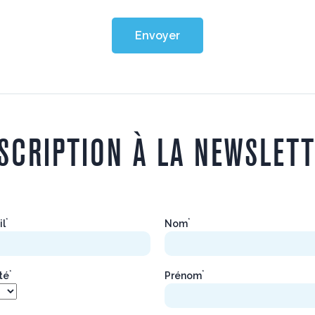
Envoyer
SCRIPTION À LA NEWSLET
*
*
il
Nom
*
*
ité
Prénom