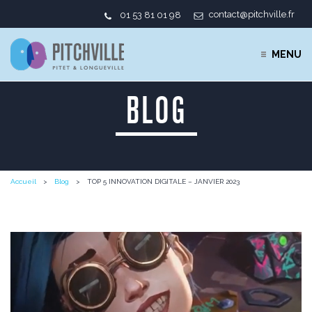
contact@pitchville.fr
01 53 81 01 98
MENU
BLOG
Accueil
Blog
TOP 5 INNOVATION DIGITALE – JANVIER 2023