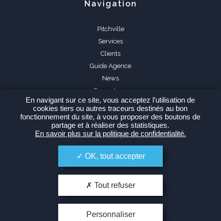
Navigation
Pitchville
Services
Clients
Guide Agence
News
Formations
En navigant sur ce site, vous acceptez l’utilisation de
FAQ
cookies tiers ou autres traceurs destinés au bon
fonctionnement du site, à vous proposer des boutons de
partage et à réaliser des statistiques.
En savoir plus sur la politique de confidentialité.
OK, tout accepter
Espace Agence
Tout refuser
Personnaliser
-
Politique de confidentialité
Plan du site