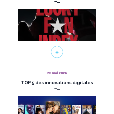
–...
26 mai 2026
TOP 5 des innovations digitales
–...