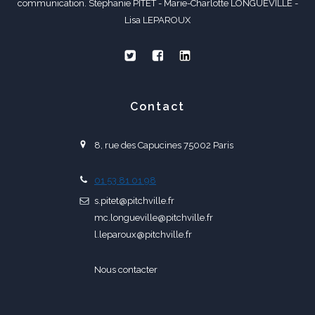
communication. Stéphanie PITET - Marie-Charlotte LONGUEVILLE -
Lisa LEPAROUX
Contact
8, rue des Capucines 75002 Paris
01 53 81 01 98
s.pitet@pitchville.fr
mc.longueville@pitchville.fr
l.leparoux@pitchville.fr
Nous contacter