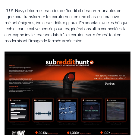
L’U.S. Navy détourne les codes de Reddit et des communautés en
ligne pour transformer le recrutement en une chasse interactive
mêlant énigmes, indices et défis digitaux. En adoptant une esthétique
tech et participative pensée pour les générations ultra connectées, la
campagne invite les candidats à “se recruter eux-mêmes” tout en
modernisant l’image de l’armée américaine.