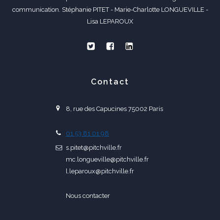
communication. Stéphanie PITET - Marie-Charlotte LONGUEVILLE -
Lisa LEPAROUX
Contact
8, rue des Capucines 75002 Paris
01 53 81 01 98
s.pitet@pitchville.fr
mc.longueville@pitchville.fr
l.leparoux@pitchville.fr
Nous contacter