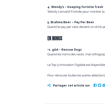
4. Wendy’s – Keeping fortnite fresh
Wendy’s envahit Fortnite pour montrer la 
5. Brahma Beer – Pay Per Beer
Quand le pay per view devient un drink 
EN BONUS
+1. güd – Rescue Dogz
Quand les noms des races, mal orthograph
Le Top 5 Innovation Digitale est disponibl
Pour retrouver toutes les autres sélecti
Partager cet article sur