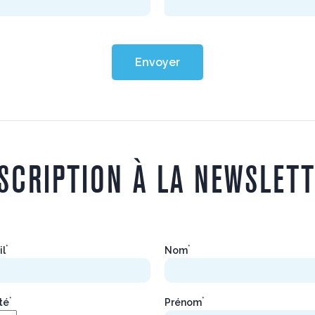
Envoyer
SCRIPTION À LA NEWSLET
*
*
il
Nom
*
*
ité
Prénom