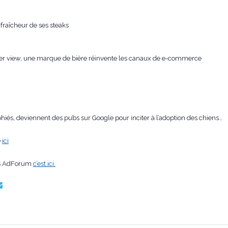
fraîcheur de ses steaks
per view, une marque de bière réinvente les canaux de e-commerce
iés, deviennent des pubs sur Google pour inciter à l’adoption des chiens…
e
ici
ons AdForum
c’est ici.