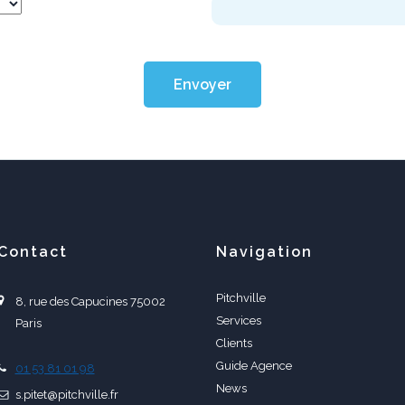
Envoyer
Contact
Navigation
Pitchville
8, rue des Capucines 75002
Services
Paris
Clients
Guide Agence
01 53 81 01 98
News
s.pitet@pitchville.fr