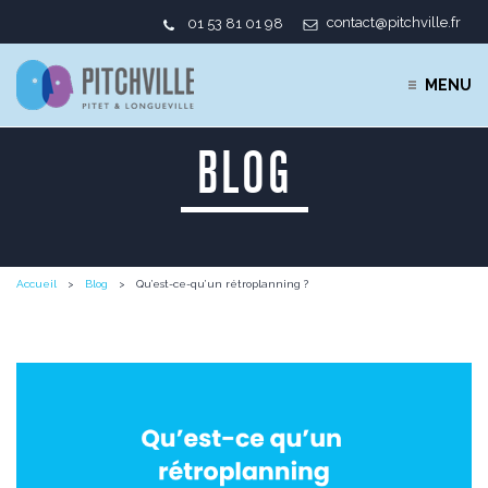
contact@pitchville.fr
01 53 81 01 98
MENU
BLOG
Accueil
Blog
Qu’est-ce-qu’un rétroplanning ?