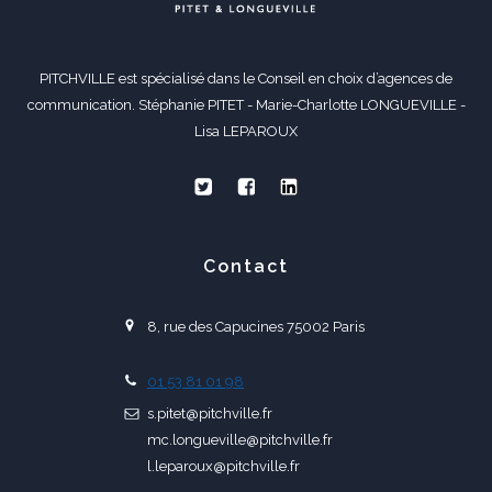
PITCHVILLE est spécialisé dans le Conseil en choix d’agences de
communication. Stéphanie PITET - Marie-Charlotte LONGUEVILLE -
Lisa LEPAROUX
Contact
8, rue des Capucines 75002 Paris
01 53 81 01 98
s.pitet@pitchville.fr
mc.longueville@pitchville.fr
l.leparoux@pitchville.fr