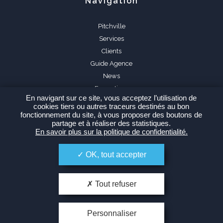
Navigation
Pitchville
Services
Clients
Guide Agence
News
Formations
En navigant sur ce site, vous acceptez l’utilisation de
FAQ
cookies tiers ou autres traceurs destinés au bon
fonctionnement du site, à vous proposer des boutons de
partage et à réaliser des statistiques.
En savoir plus sur la politique de confidentialité.
OK, tout accepter
Espace Agence
Tout refuser
Personnaliser
-
Politique de confidentialité
Plan du site