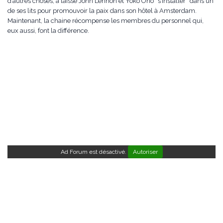
d’autres choses, a laissé John Lennon et Yoko Ono “s’installer” dans un
de ses lits pour promouvoir la paix dans son hôtel à Amsterdam.
Maintenant, la chaine récompense les membres du personnel qui,
eux aussi, font la différence.
Ad Forum est désactivé.
Autoriser