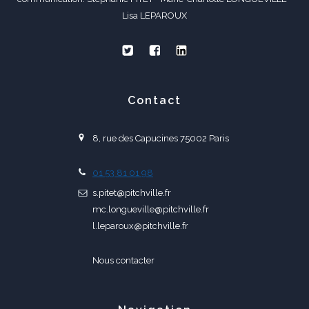
Lisa LEPAROUX
Contact
8, rue des Capucines 75002 Paris
01 53 81 01 98
s.pitet@pitchville.fr
mc.longueville@pitchville.fr
l.leparoux@pitchville.fr
Nous contacter