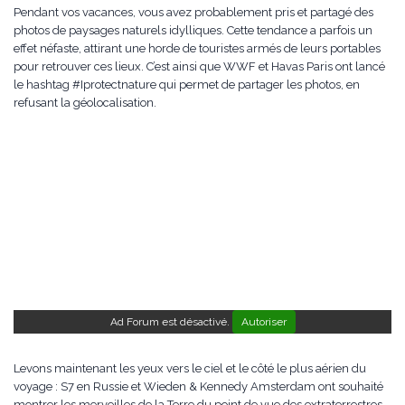
Pendant vos vacances, vous avez probablement pris et partagé des
photos de paysages naturels idylliques. Cette tendance a parfois un
effet néfaste, attirant une horde de touristes armés de leurs portables
pour retrouver ces lieux. C’est ainsi que WWF et Havas Paris ont lancé
le hashtag #Iprotectnature qui permet de partager les photos, en
refusant la géolocalisation.
Ad Forum est désactivé.
Autoriser
Levons maintenant les yeux vers le ciel et le côté le plus aérien du
voyage : S7 en Russie et Wieden & Kennedy Amsterdam ont souhaité
montrer les merveilles de la Terre du point de vue des extraterrestres