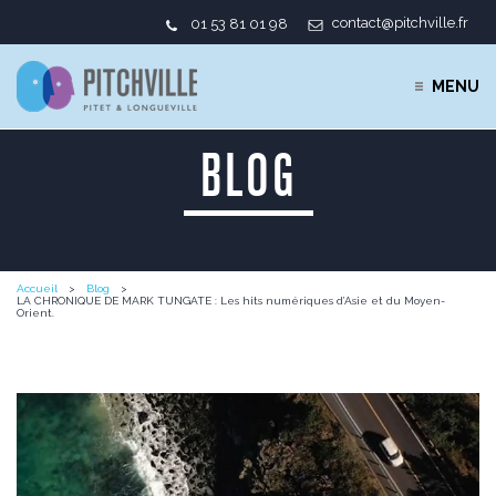
contact@pitchville.fr
01 53 81 01 98
MENU
BLOG
Accueil
Blog
LA CHRONIQUE DE MARK TUNGATE : Les hits numériques d’Asie et du Moyen-
Orient.