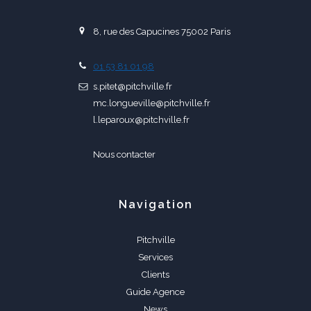
8, rue des Capucines 75002 Paris
01 53 81 01 98
s.pitet@pitchville.fr
mc.longueville@pitchville.fr
l.leparoux@pitchville.fr
Nous contacter
Navigation
Pitchville
Services
Clients
Guide Agence
News