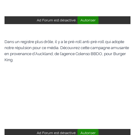
Ad Forum est désactivé.
Autoriser
Dans un registre plus drôle, il y a le pré-roll anti-pré-roll qui adopte
notre répulsion pour ce média. Découvrez cette campagne amusante
en provenance d’Auckland, de l’agence Colenso BBDO, pour Burger
King.
Ad Forum est désactivé.
Autoriser