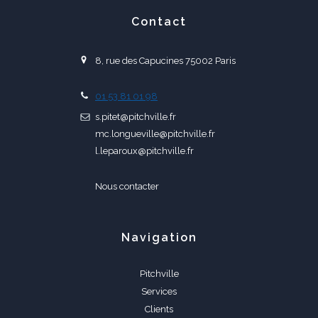
Contact
8, rue des Capucines 75002 Paris
01 53 81 01 98
s.pitet@pitchville.fr
mc.longueville@pitchville.fr
l.leparoux@pitchville.fr
Nous contacter
Navigation
Pitchville
Services
Clients