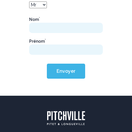
*
Nom
*
Prénom
Envoyer