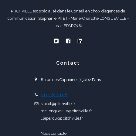
PITCHVILLE est spécialisé dans le Conseil en choix d’agences de
communication. Stéphanie PITET - Marie-Charlotte LONGUEVILLE -
Lisa LEPAROUX
Contact
8, rue des Capucines 75002 Paris
01 53 81 01 98
s.pitet@pitchville.fr
mc.longueville@pitchville.fr
l.leparoux@pitchville.fr
Nous contacter