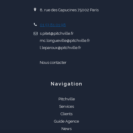
8, rue des Capucines 75002 Paris
01 53 81 01 98
s.pitet@pitchville.fr
mc.longueville@pitchville.fr
l.leparoux@pitchville.fr
Nous contacter
Navigation
Pitchville
Services
Clients
Guide Agence
News