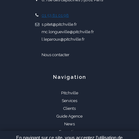
01 53 81 01 98
s.pitet@pitchville.fr
mc.longueville@pitchville.fr
l.leparoux@pitchville.fr
Nous contacter
Navigation
Pitchville
Services
Clients
Guide Agence
News
Formations
En navigant sur ce site, vous acceptez l’utilisation de