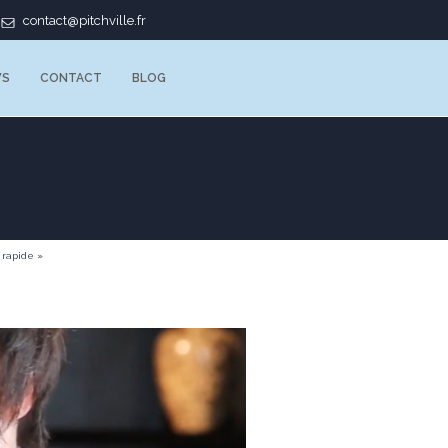
contact@pitchville.fr
WS
CONTACT
BLOG
 rapide »