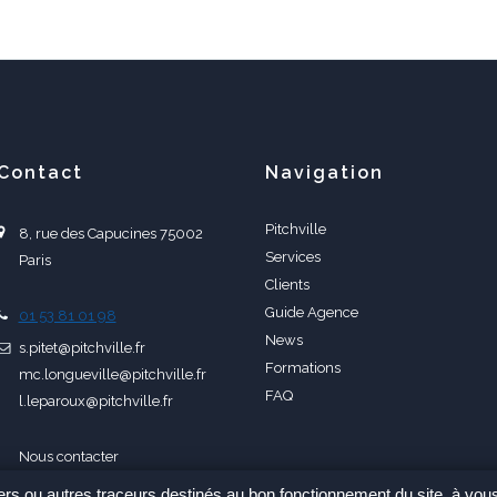
Contact
Navigation
Pitchville
8, rue des Capucines 75002
Services
Paris
Clients
Guide Agence
01 53 81 01 98
News
s.pitet@pitchville.fr
Formations
mc.longueville@pitchville.fr
FAQ
l.leparoux@pitchville.fr
Nous contacter
tiers ou autres traceurs destinés au bon fonctionnement du site, à vou