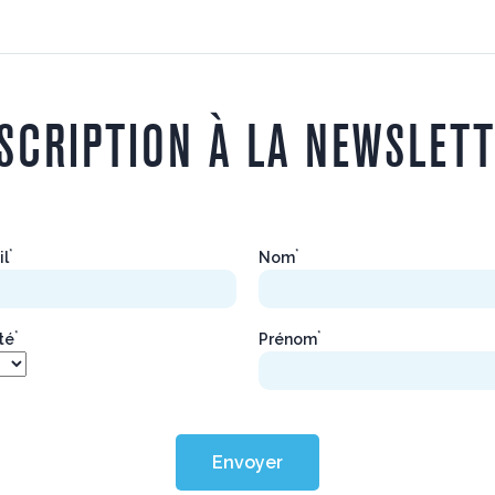
SCRIPTION À LA NEWSLET
*
*
il
Nom
*
*
ité
Prénom
Envoyer