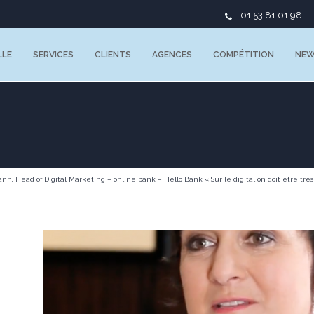
01 53 81 01 98
LLE
SERVICES
CLIENTS
AGENCES
COMPÉTITION
NE
ann, Head of Digital Marketing – online bank – Hello Bank « Sur le digital on doit être très