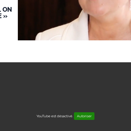
L ON
E »
YouTube est désactivé.
Autoriser