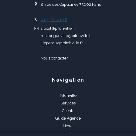
8, rue des Capucines 75002 Paris
01 53 81 01 98
s.pitet@pitchville.fr
mc.longueville@pitchville.fr
l.leparoux@pitchville.fr
Nous contacter
Navigation
Pitchville
Services
Clients
Guide Agence
News
Formations