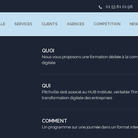
01 53 81 01 98
LLE
SERVICES
CLIENTS
AGENCES
COMPÉTITION
NE
QUOI
Nous vous proposons une formation dédiée à la comp
digitale
QUI
Pitchville s’est associé au HUB Institute, véritable Thin
transformation digitale des entreprises
COMMENT
Un programme sur une journée dans un format intera