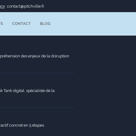
contact@pitchville.fr
WS
CONTACT
BLOG
réhension des enjeux de la disruption
k Tank digital, spécialiste de la
ctif concret en 5 étapes