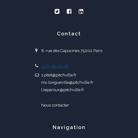
Contact
8, rue des Capucines 75002 Paris
01 53 81 01 98
s.pitet@pitchville.fr
mc.longueville@pitchville.fr
l.leparoux@pitchville.fr
Nous contacter
Navigation