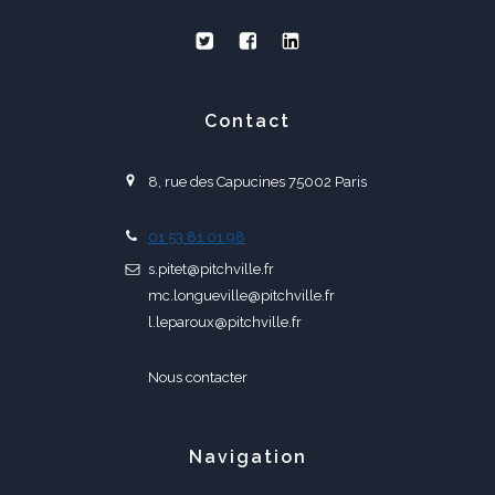
Contact
8, rue des Capucines 75002 Paris
01 53 81 01 98
s.pitet@pitchville.fr
mc.longueville@pitchville.fr
l.leparoux@pitchville.fr
Nous contacter
Navigation